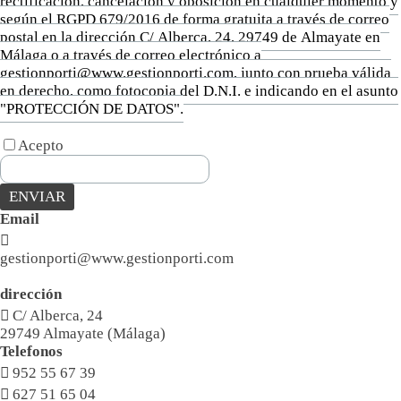
rectificación, cancelación y oposición en cualquier momento y
según el RGPD 679/2016 de forma gratuita a través de correo
postal en la dirección C/ Alberca, 24, 29749 de Almayate en
Málaga o a través de correo electrónico a
gestionporti@www.gestionporti.com, junto con prueba válida
en derecho, como fotocopia del D.N.I. e indicando en el asunto
"PROTECCIÓN DE DATOS".
Acepto
Email

gestionporti@www.gestionporti.com
dirección

C/ Alberca, 24
29749 Almayate (Málaga)
Telefonos

952 55 67 39

627 51 65 04