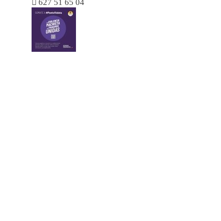

627 51 65 04