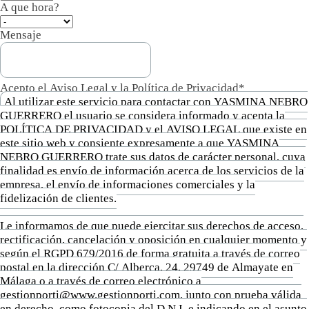
A que hora?
Mensaje
Acepto el Aviso Legal y la Política de Privacidad*
Al utilizar este servicio para contactar con YASMINA NEBRO
GUERRERO el usuario se considera informado y acepta la
POLÍTICA DE PRIVACIDAD y el AVISO LEGAL que existe en
este sitio web y consiente expresamente a que YASMINA
NEBRO GUERRERO trate sus datos de carácter personal, cuya
finalidad es envío de información acerca de los servicios de la
empresa, el envío de informaciones comerciales y la
fidelización de clientes.
Le informamos de que puede ejercitar sus derechos de acceso,
rectificación, cancelación y oposición en cualquier momento y
según el RGPD 679/2016 de forma gratuita a través de correo
postal en la dirección C/ Alberca, 24, 29749 de Almayate en
Málaga o a través de correo electrónico a
gestionporti@www.gestionporti.com, junto con prueba válida
en derecho, como fotocopia del D.N.I. e indicando en el asunto