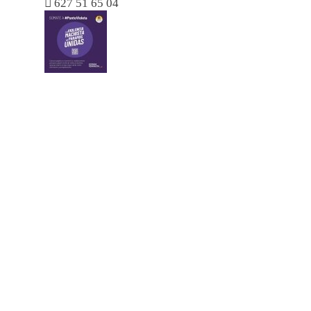

627 51 65 04