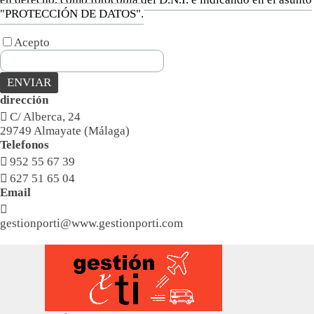
"PROTECCIÓN DE DATOS".
Acepto
dirección

C/ Alberca, 24
29749 Almayate (Málaga)
Telefonos

952 55 67 39

627 51 65 04
Email

gestionporti@www.gestionporti.com